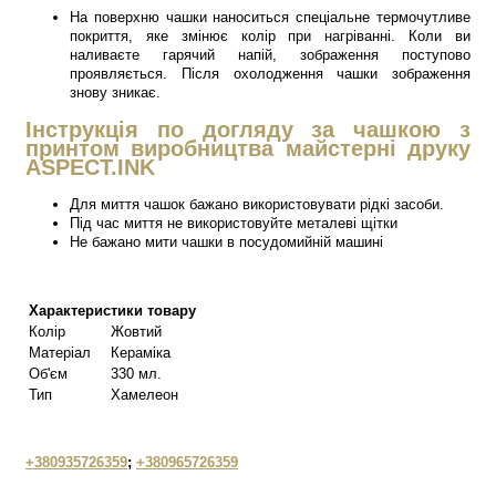
На поверхню чашки наноситься спеціальне термочутливе
покриття, яке змінює колір при нагріванні. Коли ви
наливаєте гарячий напій, зображення поступово
проявляється. Після охолодження чашки зображення
знову зникає.
Інструкція по догляду за чашкою з
принтом виробництва майстерні друку
ASPECT.INK
Для миття чашок бажано використовувати рідкі засоби.
Під час миття не використовуйте металеві щітки
Не бажано мити чашки в посудомийній машині
Характеристики товару
Колір
Жовтий
Матеріал
Кераміка
Об'єм
330 мл.
Тип
Хамелеон
+380935726359
;
+380965726359