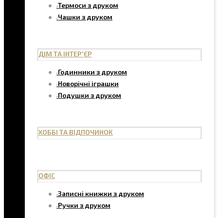
Термоси з друком
Чашки з друком
ДІМ ТА ІНТЕР'ЄР
Годинники з друком
Новорічні іграшки
Подушки з друком
ХОББІ ТА ВІДПОЧИНОК
ОФІС
Записні книжки з друком
Ручки з друком