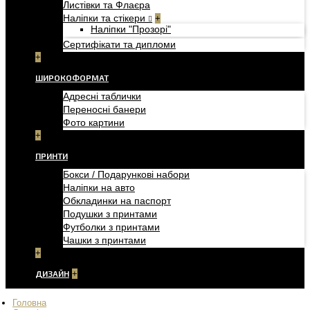
Листівки та Флаєра
Наліпки та стікери
+
Наліпки "Прозорі"
Сертифікати та дипломи
+
ШИРОКОФОРМАТ
Адресні таблички
Переносні банери
Фото картини
+
ПРИНТИ
Бокси / Подарункові набори
Наліпки на авто
Обкладинки на паспорт
Подушки з принтами
Футболки з принтами
Чашки з принтами
+
ДИЗАЙН
+
Головна