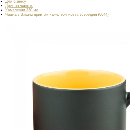
Для бізнесу
Друк на чашках
Хамелеони 330 мл.
Чашка з Вашим принтом хамелеон жовта всередині (6844)