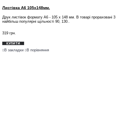
Листівка А6 105x148мм.
Друк листівок формату А6 - 105 х 148 мм. В товарі прораховані 3
найбільш популярні щільності 90, 130..
319 грн.
КУПИТИ
В закладки
В порівняння