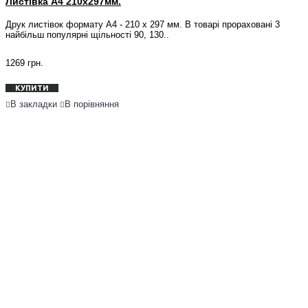
Листівка А4 210x297мм.
Друк листівок формату А4 - 210 х 297 мм. В товарі прораховані 3
найбільш популярні щільності 90, 130..
1269 грн.
КУПИТИ
В закладки
В порівняння