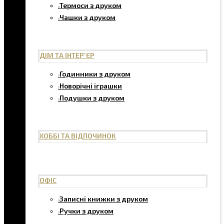
Термоси з друком
Чашки з друком
ДІМ ТА ІНТЕР'ЄР
Годинники з друком
Новорічні іграшки
Подушки з друком
ХОББІ ТА ВІДПОЧИНОК
ОФІС
Записні книжки з друком
Ручки з друком