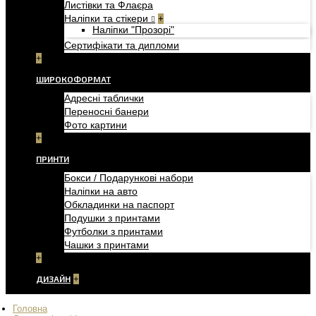
Листівки та Флаєра
Наліпки та стікери
+
Наліпки "Прозорі"
Сертифікати та дипломи
+
ШИРОКОФОРМАТ
Адресні таблички
Переносні банери
Фото картини
+
ПРИНТИ
Бокси / Подарункові набори
Наліпки на авто
Обкладинки на паспорт
Подушки з принтами
Футболки з принтами
Чашки з принтами
+
ДИЗАЙН
+
Головна