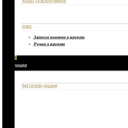
ХОББІ ТА ВІДПОЧИНОК
ОФІС
Записні книжки з друком
Ручки з друком
+
ЧАШКИ
МЕТАЛЕВІ ЧАШКИ