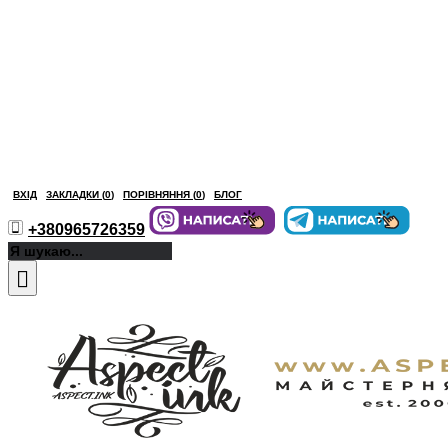
ВХІД
ЗАКЛАДКИ (
0
)
ПОРІВНЯННЯ (
0
)
БЛОГ
+380965726359