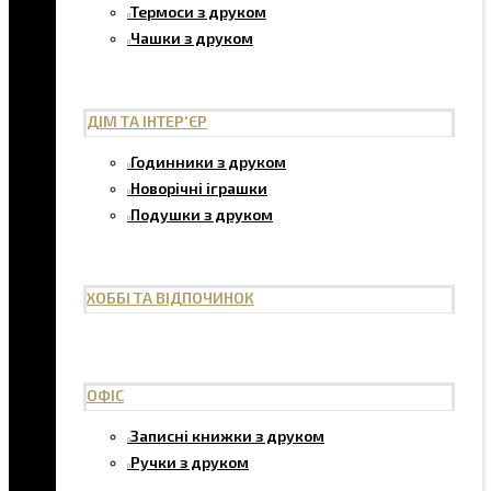
Термоси з друком
Чашки з друком
ДІМ ТА ІНТЕР'ЄР
Годинники з друком
Новорічні іграшки
Подушки з друком
ХОББІ ТА ВІДПОЧИНОК
ОФІС
Записні книжки з друком
Ручки з друком