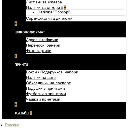
Листівки та Флаєра
Наліпки та стікери
+
Наліпки "Прозорі"
Сертифікати та дипломи
+
ШИРОКОФОРМАТ
Адресні таблички
Переносні банери
Фото картини
+
ПРИНТИ
Бокси / Подарункові набори
Наліпки на авто
Обкладинки на паспорт
Подушки з принтами
Футболки з принтами
Чашки з принтами
+
ДИЗАЙН
+
Головна