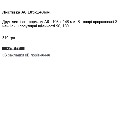
Листівка А6 105x148мм.
Друк листівок формату А6 - 105 х 148 мм. В товарі прораховані 3
найбільш популярні щільності 90, 130..
319 грн.
КУПИТИ
В закладки
В порівняння