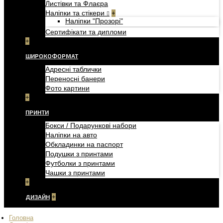
Листівки та Флаєра
Наліпки та стікери
+
Наліпки "Прозорі"
Сертифікати та дипломи
+
ШИРОКОФОРМАТ
Адресні таблички
Переносні банери
Фото картини
+
ПРИНТИ
Бокси / Подарункові набори
Наліпки на авто
Обкладинки на паспорт
Подушки з принтами
Футболки з принтами
Чашки з принтами
+
ДИЗАЙН
+
Головна