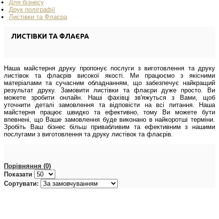
Для бізнесу
Друк поліграфії
Листівки та Флаєра
ЛИСТІВКИ ТА ФЛАЄРА
Наша майстерня друку пропонує послуги з виготовлення та друку
листівок та флаєрів високої якості. Ми працюємо з якісними
матеріалами та сучасним обладнанням, що забезпечує найкращий
результат друку. Замовити листівки та флаєри дуже просто. Ви
можете зробити онлайн. Наші фахівці зв'яжуться з Вами, щоб
уточнити деталі замовлення та відповісти на всі питання. Наша
майстерня працює швидко та ефективно, тому Ви можете бути
впевнені, що Ваше замовлення буде виконано в найкоротші терміни.
Зробіть Ваш бізнес більш привабливим та ефективним з нашими
послугами з виготовлення та друку листівок та флаєрів.
Порівняння (0)
Показати
Сортувати: