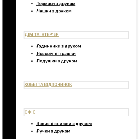
Термоси з друком
Чашки з друком
ДІМ ТА ІНТЕР'ЄР
Годинники з друком
Новорічні іграшки
Подушки з друком
ХОББІ ТА ВІДПОЧИНОК
ОФІС
Записні книжки з друком
Ручки з друком