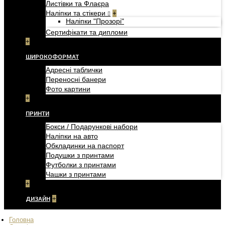
Листівки та Флаєра
Наліпки та стікери
+
Наліпки "Прозорі"
Сертифікати та дипломи
+
ШИРОКОФОРМАТ
Адресні таблички
Переносні банери
Фото картини
+
ПРИНТИ
Бокси / Подарункові набори
Наліпки на авто
Обкладинки на паспорт
Подушки з принтами
Футболки з принтами
Чашки з принтами
+
ДИЗАЙН
+
Головна