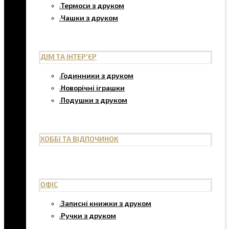
Термоси з друком
Чашки з друком
ДІМ ТА ІНТЕР'ЄР
Годинники з друком
Новорічні іграшки
Подушки з друком
ХОББІ ТА ВІДПОЧИНОК
ОФІС
Записні книжки з друком
Ручки з друком