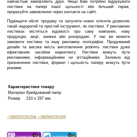
найчастіше замовляють друк. Якщо Вам потрібно відрукувати
листівки на папері іншої щільності або більший тираж,
прорахуйте замовлення через контакти на сайті.
Підвищити обсяг продажу та залучити нових клієнтів дозволяє
такий недорогий та простий інструмент, як листівки. У рекламних
листівках містяться відомості про саму компанію, нову
продукцію, акції, знижки або розпродажі. У нас ви можете
замовити листівки та іншу рекламну поліграфію. Продуманий
дизайн та висока якість виготовлення роблять листівки дуже
ефективним засобом маркетингу. Листівки можуть бути
рекламними, інформаційними чи агітаційними. Залежно від
призначення листівки, формат і щільність паперу можуть бути
різними.
Характеристики товару
Матеріал
Крейдований папір
Розмір
210 х 297 мм.
+380935726359
;
+380965726359