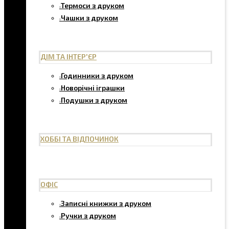
Термоси з друком
Чашки з друком
ДІМ ТА ІНТЕР'ЄР
Годинники з друком
Новорічні іграшки
Подушки з друком
ХОББІ ТА ВІДПОЧИНОК
ОФІС
Записні книжки з друком
Ручки з друком