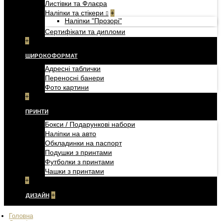
Листівки та Флаєра
Наліпки та стікери
+
Наліпки "Прозорі"
Сертифікати та дипломи
+
ШИРОКОФОРМАТ
Адресні таблички
Переносні банери
Фото картини
+
ПРИНТИ
Бокси / Подарункові набори
Наліпки на авто
Обкладинки на паспорт
Подушки з принтами
Футболки з принтами
Чашки з принтами
+
ДИЗАЙН
+
Головна