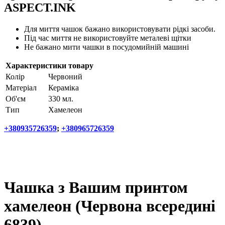
ASPECT.INK
Для миття чашок бажано використовувати рідкі засоби.
Під час миття не використовуйте металеві щітки
Не бажано мити чашки в посудомийній машині
Характеристики товару
Колір
Червоний
Матеріал
Кераміка
Об'єм
330 мл.
Тип
Хамелеон
+380935726359
;
+380965726359
Чашка з Вашим принтом
хамелеон (Червона всередині
6839)