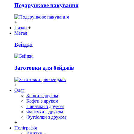
Подарункове пакування
+
Пазли
+
Метал
Бейджі
Заготовки для бейджів
+
Одяг
Кепки з друком
Кофти з друком
Панамки з друком
Фартухи з друком
Футболки з друком
+
Поліграфія
Візитки
+