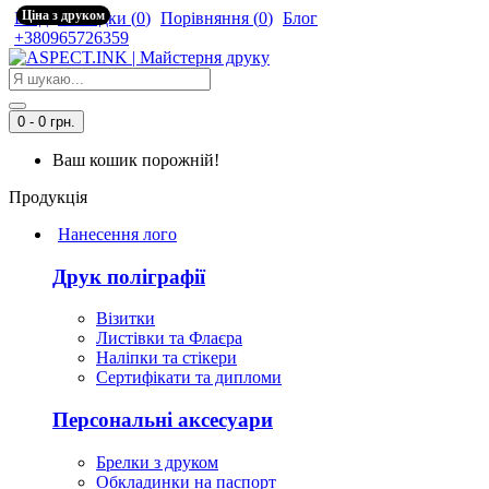
Ціна з друком
Вхід
Закладки (
0
)
Порівняння (
0
)
Блог
+380965726359
0 - 0 грн.
Ваш кошик порожній!
Продукція
Нанесення лого
Друк поліграфії
Візитки
Листівки та Флаєра
Наліпки та стікери
Сертифікати та дипломи
Персональні аксесуари
Брелки з друком
Обкладинки на паспорт