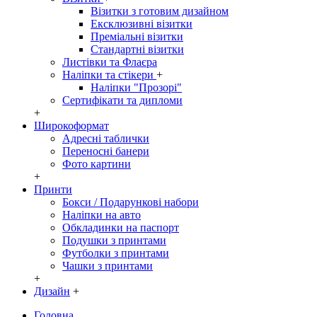
Візитки з готовим дизайном
Ексклюзивні візитки
Преміальні візитки
Стандартні візитки
Листівки та Флаєра
Наліпки та стікери
+
Наліпки "Прозорі"
Сертифікати та дипломи
+
Широкоформат
Адресні таблички
Переносні банери
Фото картини
+
Принти
Бокси / Подарункові набори
Наліпки на авто
Обкладинки на паспорт
Подушки з принтами
Футболки з принтами
Чашки з принтами
+
Дизайн
+
Головна