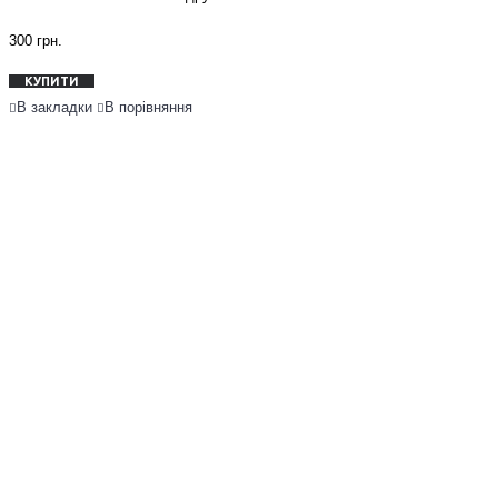
300 грн.
КУПИТИ
В закладки
В порівняння