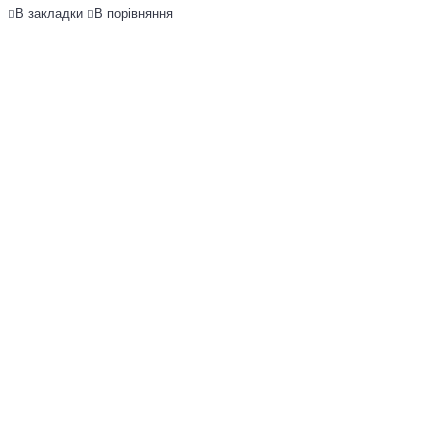
В закладки
В порівняння