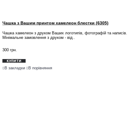
Чашка з Вашим принтом хамелеон блестки (6305)
Чашка хамелеон з друком Ваших логотипів, фотографій та написів.
Мінімальне замовлення з друком - від..
300 грн.
КУПИТИ
В закладки
В порівняння