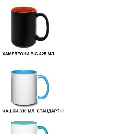
ХАМЕЛЕОНИ BIG 425 МЛ.
ЧАШКИ 330 МЛ. СТАНДАРТНІ