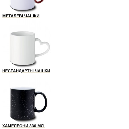
МЕТАЛЕВІ ЧАШКИ
НЕСТАНДАРТНІ ЧАШКИ
ХАМЕЛЕОНИ 330 МЛ.