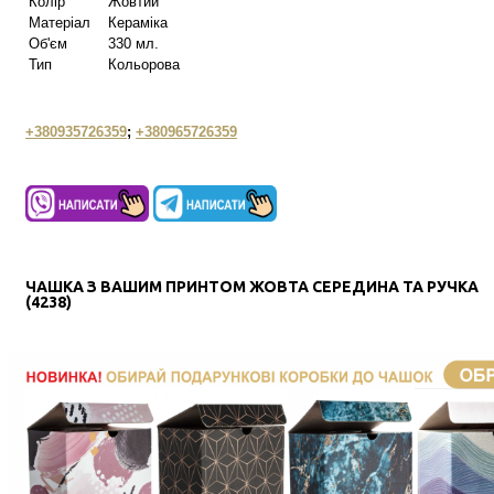
Колір
Жовтий
Матеріал
Кераміка
Об'єм
330 мл.
Тип
Кольорова
+380935726359
;
+380965726359
ЧАШКА З ВАШИМ ПРИНТОМ ЖОВТА СЕРЕДИНА ТА РУЧКА
(4238)