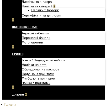
Листівки та Флаєра
Наліпки та стікери
+
Наліпки "Прозорі"
Сертифікати та дипломи
+
ШИРОКОФОРМАТ
Адресні таблички
Переносні банери
Фото картини
+
ПРИНТИ
Бокси / Подарункові набори
Наліпки на авто
Обкладинки на паспорт
Подушки з принтами
Футболки з принтами
Чашки з принтами
+
ДИЗАЙН
+
Головна