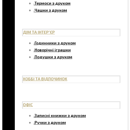
Термоси з друком
Чашки з друком
ДІМ ТА ІНТЕР'ЄР
Годинники з друком
Новорічні іграшки
Подушки з друком
ХОББІ ТА ВІДПОЧИНОК
ОФІС
Записні книжки з друком
Ручки з друком