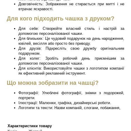
Довговічність: Зображення не стирається при митті і не
втрачає яскравості.
Для кого підходить чашка з друком?
Для себе: Створюйте власний стиль і настрій за
допомогою персоналізованої чашки.
Для близьких: Це чудовий подарунок на день народження,
ювілей, весілля або просто без приводу.
Для друзів: Підкресліть свою дружбу оригінальним
подарунком.
Для колег: Зробіть робочий день приємнішим за
допомогою персоналізованої чашки.
Для клієнтів: Використовуйте чашки з логотипом компанії
як ефективний рекламний інструмент.
Що можна зобразити на чашці?
Фотографії: Улюблені фотографії, знімки з подорожей,
портрети.
Ілюстрації: Малюнки, графіка, дизайнерські роботи.
Логотипи та тексти: Назви компаній, слогани, побажання,
Характеристики товару