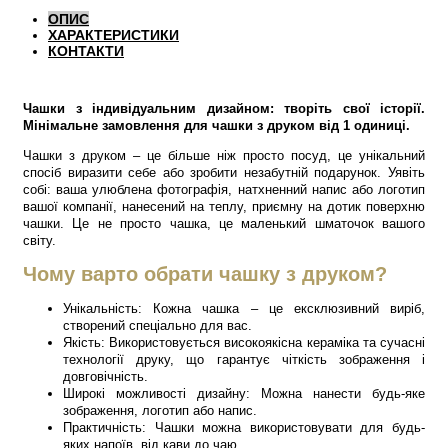
ОПИС
ХАРАКТЕРИСТИКИ
КОНТАКТИ
Чашки з індивідуальним дизайном: творіть свої історії.
Мінімальне замовлення для чашки з друком від 1 одиниці.
Чашки з друком – це більше ніж просто посуд, це унікальний
спосіб виразити себе або зробити незабутній подарунок. Уявіть
собі: ваша улюблена фотографія, натхненний напис або логотип
вашої компанії, нанесений на теплу, приємну на дотик поверхню
чашки. Це не просто чашка, це маленький шматочок вашого
світу.
Чому варто обрати чашку з друком?
Унікальність: Кожна чашка – це ексклюзивний виріб,
створений спеціально для вас.
Якість: Використовується високоякісна кераміка та сучасні
технології друку, що гарантує чіткість зображення і
довговічність.
Широкі можливості дизайну: Можна нанести будь-яке
зображення, логотип або напис.
Практичність: Чашки можна використовувати для будь-
яких напоїв, від кави до чаю.