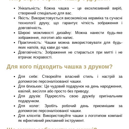
Унікальність: Кожна чашка – це ексклюзивний виріб,
створений спеціально для вас.
Якість: Використовується високоякісна кераміка та сучасні
технології друку, що гарантує чіткість зображення і
довговічність.
Широкі можливості дизайну: Можна нанести будь-яке
зображення, логотип або напис.
Практичність: Чашки можна використовувати для будь-
яких напоїв, від кави до чаю.
Довговічність: Зображення не стирається при митті і не
втрачає яскравості.
Для кого підходить чашка з друком?
Для себе: Створюйте власний стиль і настрій за
допомогою персоналізованої чашки.
Для близьких: Це чудовий подарунок на день народження,
ювілей, весілля або просто без приводу.
Для друзів: Підкресліть свою дружбу оригінальним
подарунком.
Для колег: Зробіть робочий день приємнішим за
допомогою персоналізованої чашки.
Для клієнтів: Використовуйте чашки з логотипом компанії
як ефективний рекламний інструмент.