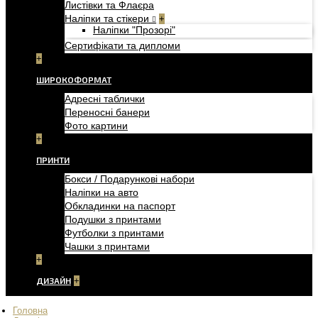
Листівки та Флаєра
Наліпки та стікери
+
Наліпки "Прозорі"
Сертифікати та дипломи
+
ШИРОКОФОРМАТ
Адресні таблички
Переносні банери
Фото картини
+
ПРИНТИ
Бокси / Подарункові набори
Наліпки на авто
Обкладинки на паспорт
Подушки з принтами
Футболки з принтами
Чашки з принтами
+
ДИЗАЙН
+
Головна