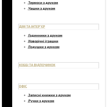
Термоси з друком
Чашки з друком
ДІМ ТА ІНТЕР'ЄР
Годинники з друком
Новорічні іграшки
Подушки з друком
ХОББІ ТА ВІДПОЧИНОК
ОФІС
Записні книжки з друком
Ручки з друком