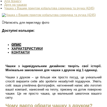
Для бізнесу
Друк на чашках
Чашка з Вашим принтом кобальтова середина та ручка (4245)
Натисніть для перегляду фото
Доступні кольори:
ОПИС
ХАРАКТЕРИСТИКИ
КОНТАКТИ
Чашки з індивідуальним дизайном: творіть свої історії.
Мінімальне замовлення для чашки з друком від 1 одиниці.
Чашки з друком – це більше ніж просто посуд, це унікальний
спосіб виразити себе або зробити незабутній подарунок. Уявіть
собі: ваша улюблена фотографія, натхненний напис або логотип
вашої компанії, нанесений на теплу, приємну на дотик поверхню
чашки. Це не просто чашка, це маленький шматочок вашого
світу.
Чому варто обрати чашку з друком?