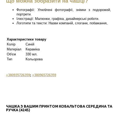
Що можна зобразити на чашці?
Фотографії: Улюблені фотографії, знімки з подорожей,
портрети.
Ілюстрації: Малюнки, графіка, дизайнерські роботи.
Логотипи та тексти: Назви компаній, слогани, побажання,
Характеристики товару
Колір
Синій
Матеріал
Кераміка
Об'єм
330 мл.
Тип
Кольорова
+380935726359
;
+380965726359
ЧАШКА З ВАШИМ ПРИНТОМ КОБАЛЬТОВА СЕРЕДИНА ТА
РУЧКА (4245)