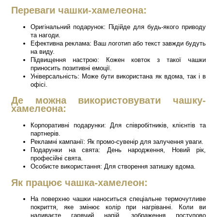
Переваги чашки-хамелеона:
Оригінальний подарунок: Підійде для будь-якого приводу
та нагоди.
Ефективна реклама: Ваш логотип або текст завжди будуть
на виду.
Підвищення настрою: Кожен ковток з такої чашки
приносить позитивні емоції.
Універсальність: Може бути використана як вдома, так і в
офісі.
Де можна використовувати чашку-
хамелеона:
Корпоративні подарунки: Для співробітників, клієнтів та
партнерів.
Рекламні кампанії: Як промо-сувенір для залучення уваги.
Подарунки на свята: День народження, Новий рік,
професійні свята.
Особисте використання: Для створення затишку вдома.
Як працює чашка-хамелеон:
На поверхню чашки наноситься спеціальне термочутливе
покриття, яке змінює колір при нагріванні. Коли ви
наливаєте гарячий напій, зображення поступово