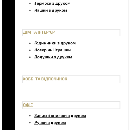
Термоси з друком
Чашки з друком
ДІМ ТА ІНТЕР'ЄР
Годинники з друком
Новорічні іграшки
Подушки з друком
ХОББІ ТА ВІДПОЧИНОК
ОФІС
Записні книжки з друком
Ручки з друком