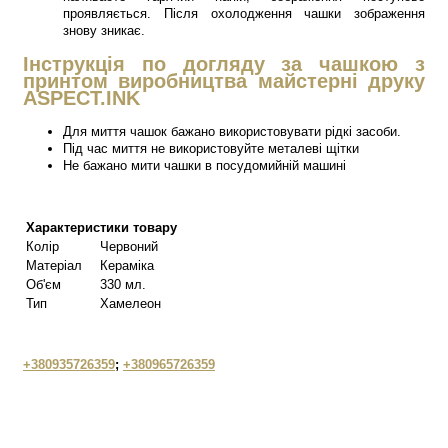
проявляється. Після охолодження чашки зображення
знову зникає.
Інструкція по догляду за чашкою з
принтом виробництва майстерні друку
ASPECT.INK
Для миття чашок бажано використовувати рідкі засоби.
Під час миття не використовуйте металеві щітки
Не бажано мити чашки в посудомийній машині
Характеристики товару
Колір
Червоний
Матеріал
Кераміка
Об'єм
330 мл.
Тип
Хамелеон
+380935726359
;
+380965726359