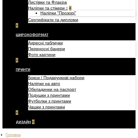
Листівки та Флаєра
Наліпки та стікери
+
Наліпки "Прозорі"
Сертифікати та дипломи
+
ШИРОКОФОРМАТ
Адресні таблички
Переносні банери
Фото картини
+
ПРИНТИ
Бокси / Подарункові набори
Наліпки на авто
Обкладинки на паспорт
Подушки з принтами
Футболки з принтами
Чашки з принтами
+
ДИЗАЙН
+
Головна