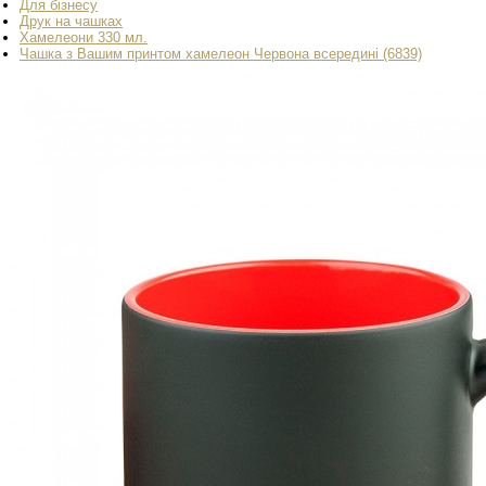
Для бізнесу
Друк на чашках
Хамелеони 330 мл.
Чашка з Вашим принтом хамелеон Червона всередині (6839)