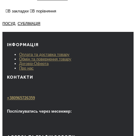
В закладки
В порівняння
,
ПОСУД
СУБЛІМАЦІЯ
ІНФОРМАЦІЯ
Оплата та доставка товару
Обмін та повернення товару
Договір-Оферта
Про нас
КОНТАКТИ
+380965726359
Поспілкуватись через месенжер: