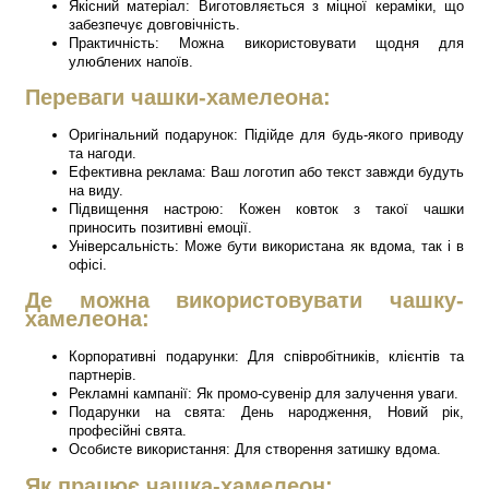
Якісний матеріал: Виготовляється з міцної кераміки, що
забезпечує довговічність.
Практичність: Можна використовувати щодня для
улюблених напоїв.
Переваги чашки-хамелеона:
Оригінальний подарунок: Підійде для будь-якого приводу
та нагоди.
Ефективна реклама: Ваш логотип або текст завжди будуть
на виду.
Підвищення настрою: Кожен ковток з такої чашки
приносить позитивні емоції.
Універсальність: Може бути використана як вдома, так і в
офісі.
Де можна використовувати чашку-
хамелеона:
Корпоративні подарунки: Для співробітників, клієнтів та
партнерів.
Рекламні кампанії: Як промо-сувенір для залучення уваги.
Подарунки на свята: День народження, Новий рік,
професійні свята.
Особисте використання: Для створення затишку вдома.
Як працює чашка-хамелеон: