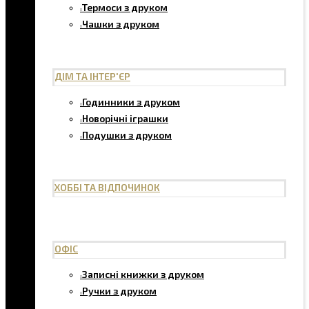
Термоси з друком
Чашки з друком
ДІМ ТА ІНТЕР'ЄР
Годинники з друком
Новорічні іграшки
Подушки з друком
ХОББІ ТА ВІДПОЧИНОК
ОФІС
Записні книжки з друком
Ручки з друком