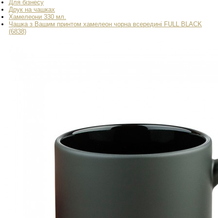
Для бізнесу
Друк на чашках
Хамелеони 330 мл.
Чашка з Вашим принтом хамелеон чорна всередині FULL BLACK
(6838)