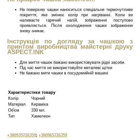
На поверхню чашки наноситься спеціальне термочутливе
покриття, яке змінює колір при нагріванні. Коли ви
наливаєте гарячий напій, зображення поступово
проявляється. Після охолодження чашки зображення
знову зникає.
Інструкція по догляду за чашкою з
принтом виробництва майстерні друку
ASPECT.INK
Для миття чашок бажано використовувати рідкі засоби.
Під час миття не використовуйте металеві щітки
Не бажано мити чашки в посудомийній машині
Характеристики товару
Колір
Чорний
Матеріал
Кераміка
Об'єм
330 мл.
Тип
Хамелеон
+380935726359
;
+380965726359