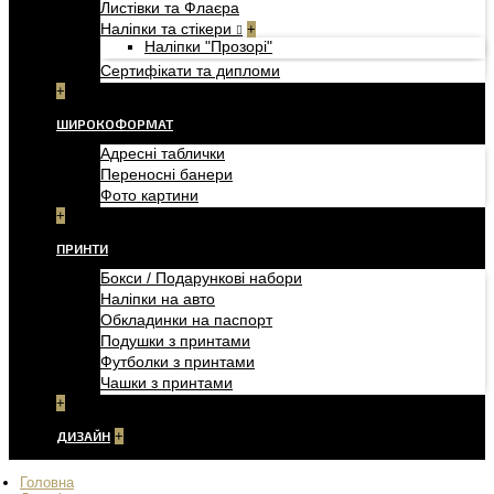
Листівки та Флаєра
Наліпки та стікери
+
Наліпки "Прозорі"
Сертифікати та дипломи
+
ШИРОКОФОРМАТ
Адресні таблички
Переносні банери
Фото картини
+
ПРИНТИ
Бокси / Подарункові набори
Наліпки на авто
Обкладинки на паспорт
Подушки з принтами
Футболки з принтами
Чашки з принтами
+
ДИЗАЙН
+
Головна