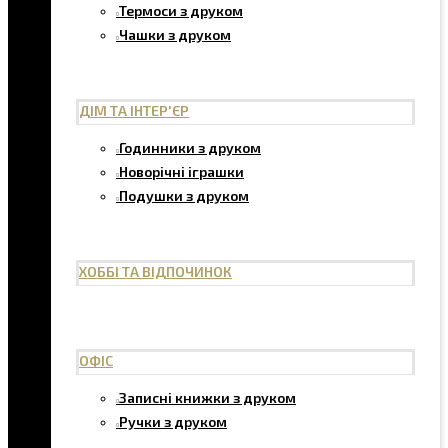
Термоси з друком
Чашки з друком
ДІМ ТА ІНТЕР'ЄР
Годинники з друком
Новорічні іграшки
Подушки з друком
ХОББІ ТА ВІДПОЧИНОК
ОФІС
Записні книжки з друком
Ручки з друком