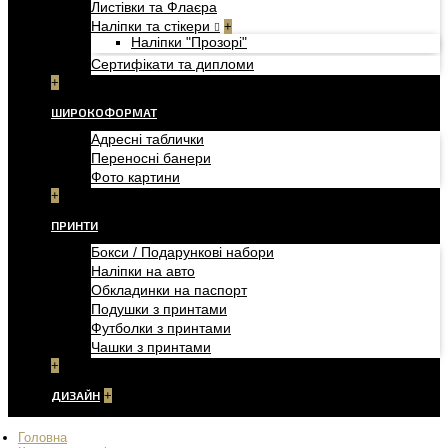
Листівки та Флаєра
Наліпки та стікери
+
Наліпки "Прозорі"
Сертифікати та дипломи
+
ШИРОКОФОРМАТ
Адресні таблички
Переносні банери
Фото картини
+
ПРИНТИ
Бокси / Подарункові набори
Наліпки на авто
Обкладинки на паспорт
Подушки з принтами
Футболки з принтами
Чашки з принтами
+
ДИЗАЙН
+
Головна