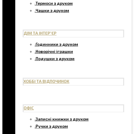
Термоси з друком
Чашки з друком
ДІМ ТА ІНТЕР'ЄР
Годинники з друком
Новорічні іграшки
Подушки з друком
ХОББІ ТА ВІДПОЧИНОК
ОФІС
Записні книжки з друком
Ручки з друком