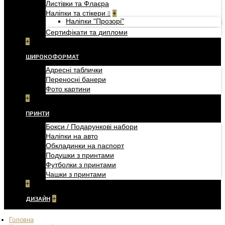
Листівки та Флаєра
Наліпки та стікери
+
Наліпки "Прозорі"
Сертифікати та дипломи
+
ШИРОКОФОРМАТ
Адресні таблички
Переносні банери
Фото картини
+
ПРИНТИ
Бокси / Подарункові набори
Наліпки на авто
Обкладинки на паспорт
Подушки з принтами
Футболки з принтами
Чашки з принтами
+
ДИЗАЙН
+
Головна