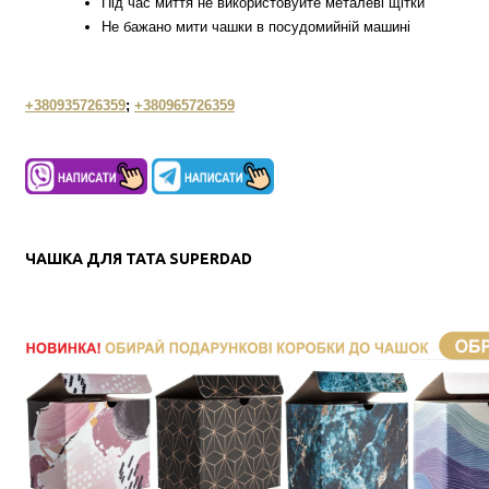
Під час миття не використовуйте металеві щітки
Не бажано мити чашки в посудомийній машині
+380935726359
;
+380965726359
ЧАШКА ДЛЯ ТАТА SUPERDAD