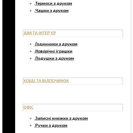
Термоси з друком
Чашки з друком
ДІМ ТА ІНТЕР'ЄР
Годинники з друком
Новорічні іграшки
Подушки з друком
ХОББІ ТА ВІДПОЧИНОК
ОФІС
Записні книжки з друком
Ручки з друком