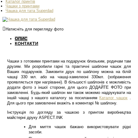
Каталог принтів
Чашки з принтами
Чашка для тата Superdad
Натисніть для перегляду фото
ОПИС
КОНТАКТИ
Чашки з готовими принтами на подарунок близьким, родичам там
друзям. Ми розробили гарні та практичні шаблони чашок для
Ваших подарунків. Замовити друк по шаблону можна на білій
чашці 330 мл. або на чашці-хамелеоні 330мл. (зображення
проявляється при нагріванні). В більшості шаблонів є можливість
додати фото з іншої сторони, для цього ДОДАЙТЕ ФОТО при
замовленні. Будь-який шаблон ми також можемо надрукувати на
іншій чашці з нашого каталогу за посиланням
Каталог чашок
.
Для цього при замовленні вкажіть в коментарі № шаблону.
Інструкція по догляду за чашкою з принтом виробництва
майстерні друку ASPECT.INK
Для миття чашок бажано використовувати рідкі
засоби.