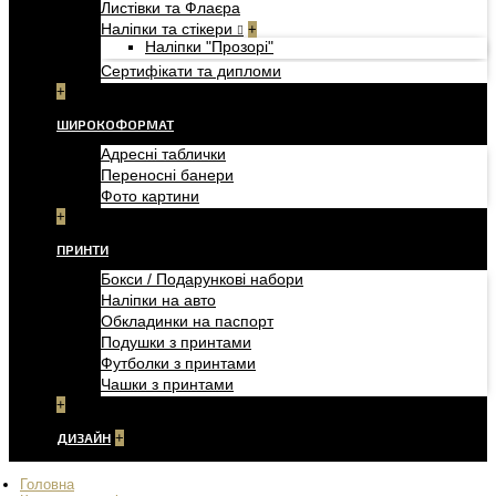
Листівки та Флаєра
Наліпки та стікери
+
Наліпки "Прозорі"
Сертифікати та дипломи
+
ШИРОКОФОРМАТ
Адресні таблички
Переносні банери
Фото картини
+
ПРИНТИ
Бокси / Подарункові набори
Наліпки на авто
Обкладинки на паспорт
Подушки з принтами
Футболки з принтами
Чашки з принтами
+
ДИЗАЙН
+
Головна