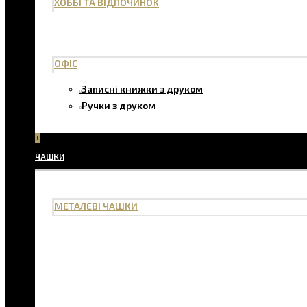
ХОББІ ТА ВІДПОЧИНОК
ОФІС
Записні книжки з друком
Ручки з друком
+
ЧАШКИ
МЕТАЛЕВІ ЧАШКИ