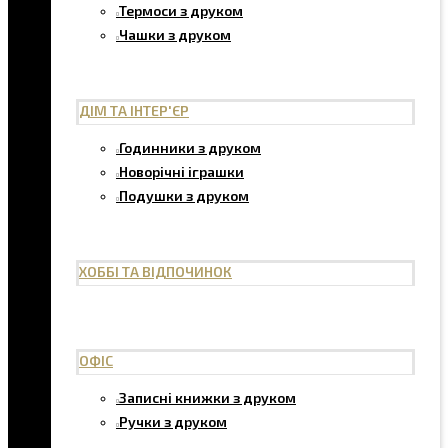
Термоси з друком
Чашки з друком
ДІМ ТА ІНТЕР'ЄР
Годинники з друком
Новорічні іграшки
Подушки з друком
ХОББІ ТА ВІДПОЧИНОК
ОФІС
Записні книжки з друком
Ручки з друком