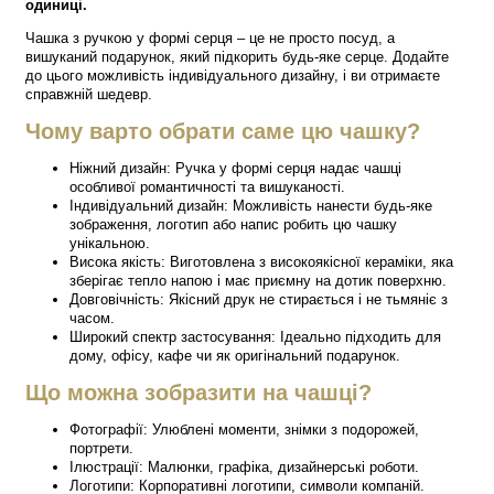
одиниці.
Чашка з ручкою у формі серця – це не просто посуд, а
вишуканий подарунок, який підкорить будь-яке серце. Додайте
до цього можливість індивідуального дизайну, і ви отримаєте
справжній шедевр.
Чому варто обрати саме цю чашку?
Ніжний дизайн: Ручка у формі серця надає чашці
особливої романтичності та вишуканості.
Індивідуальний дизайн: Можливість нанести будь-яке
зображення, логотип або напис робить цю чашку
унікальною.
Висока якість: Виготовлена з високоякісної кераміки, яка
зберігає тепло напою і має приємну на дотик поверхню.
Довговічність: Якісний друк не стирається і не тьмяніє з
часом.
Широкий спектр застосування: Ідеально підходить для
дому, офісу, кафе чи як оригінальний подарунок.
Що можна зобразити на чашці?
Фотографії: Улюблені моменти, знімки з подорожей,
портрети.
Ілюстрації: Малюнки, графіка, дизайнерські роботи.
Логотипи: Корпоративні логотипи, символи компаній.