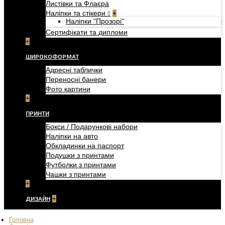
Листівки та Флаєра
Наліпки та стікери
+
Наліпки "Прозорі"
Сертифікати та дипломи
+
ШИРОКОФОРМАТ
Адресні таблички
Переносні банери
Фото картини
+
ПРИНТИ
Бокси / Подарункові набори
Наліпки на авто
Обкладинки на паспорт
Подушки з принтами
Футболки з принтами
Чашки з принтами
+
ДИЗАЙН
+
Головна