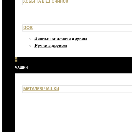
ХОББІ ТА ВІДПОЧИНОК
ОФІС
Записні книжки з друком
Ручки з друком
+
ЧАШКИ
МЕТАЛЕВІ ЧАШКИ