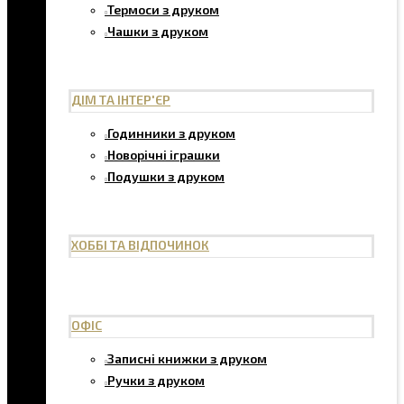
Термоси з друком
Чашки з друком
ДІМ ТА ІНТЕР'ЄР
Годинники з друком
Новорічні іграшки
Подушки з друком
ХОББІ ТА ВІДПОЧИНОК
ОФІС
Записні книжки з друком
Ручки з друком