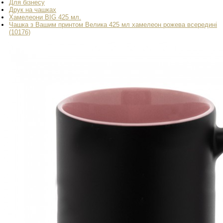
Для бізнесу
Друк на чашках
Хамелеони BIG 425 мл.
Чашка з Вашим принтом Велика 425 мл хамелеон рожева всередині
(10176)