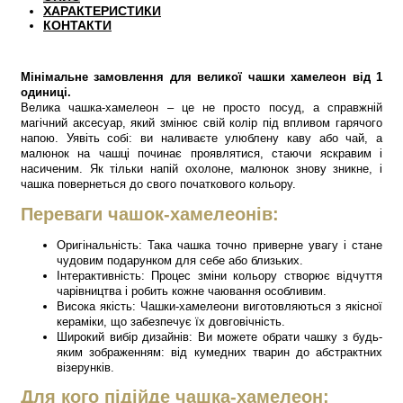
ХАРАКТЕРИСТИКИ
КОНТАКТИ
Мінімальне замовлення для великої чашки хамелеон від 1
одиниці.
Велика чашка-хамелеон – це не просто посуд, а справжній
магічний аксесуар, який змінює свій колір під впливом гарячого
напою. Уявіть собі: ви наливаєте улюблену каву або чай, а
малюнок на чашці починає проявлятися, стаючи яскравим і
насиченим. Як тільки напій охолоне, малюнок знову зникне, і
чашка повернеться до свого початкового кольору.
Переваги чашок-хамелеонів:
Оригінальність: Така чашка точно приверне увагу і стане
чудовим подарунком для себе або близьких.
Інтерактивність: Процес зміни кольору створює відчуття
чарівництва і робить кожне чаювання особливим.
Висока якість: Чашки-хамелеони виготовляються з якісної
кераміки, що забезпечує їх довговічність.
Широкий вибір дизайнів: Ви можете обрати чашку з будь-
яким зображенням: від кумедних тварин до абстрактних
візерунків.
Для кого підійде чашка-хамелеон: