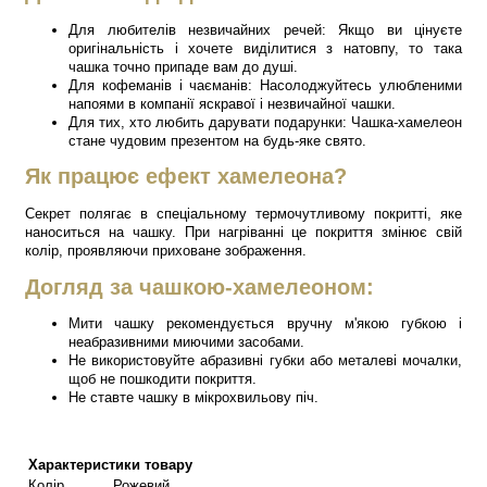
Для любителів незвичайних речей: Якщо ви цінуєте
оригінальність і хочете виділитися з натовпу, то така
чашка точно припаде вам до душі.
Для кофеманів і чаєманів: Насолоджуйтесь улюбленими
напоями в компанії яскравої і незвичайної чашки.
Для тих, хто любить дарувати подарунки: Чашка-хамелеон
стане чудовим презентом на будь-яке свято.
Як працює ефект хамелеона?
Секрет полягає в спеціальному термочутливому покритті, яке
наноситься на чашку. При нагріванні це покриття змінює свій
колір, проявляючи приховане зображення.
Догляд за чашкою-хамелеоном:
Мити чашку рекомендується вручну м'якою губкою і
неабразивними миючими засобами.
Не використовуйте абразивні губки або металеві мочалки,
щоб не пошкодити покриття.
Не ставте чашку в мікрохвильову піч.
Характеристики товару
Колір
Рожевий