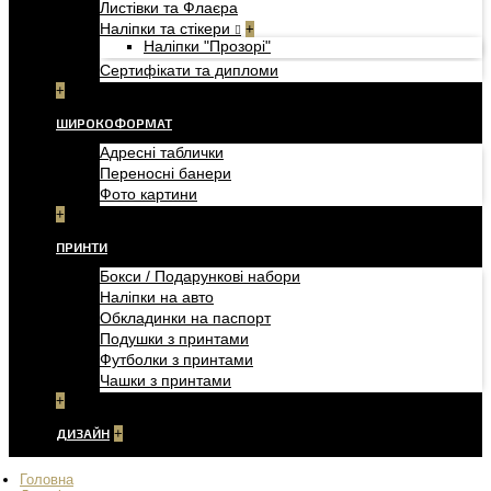
Листівки та Флаєра
Наліпки та стікери
+
Наліпки "Прозорі"
Сертифікати та дипломи
+
ШИРОКОФОРМАТ
Адресні таблички
Переносні банери
Фото картини
+
ПРИНТИ
Бокси / Подарункові набори
Наліпки на авто
Обкладинки на паспорт
Подушки з принтами
Футболки з принтами
Чашки з принтами
+
ДИЗАЙН
+
Головна