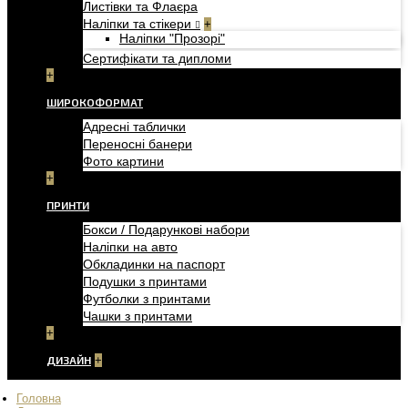
Листівки та Флаєра
Наліпки та стікери
+
Наліпки "Прозорі"
Сертифікати та дипломи
+
ШИРОКОФОРМАТ
Адресні таблички
Переносні банери
Фото картини
+
ПРИНТИ
Бокси / Подарункові набори
Наліпки на авто
Обкладинки на паспорт
Подушки з принтами
Футболки з принтами
Чашки з принтами
+
ДИЗАЙН
+
Головна