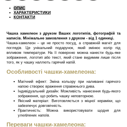
ОПИС
ХАРАКТЕРИСТИКИ
КОНТАКТИ
Чашка хамелеон з друком Ваших логотипів, фотографій та
написів. Мінімальне замовлення з друком - від 1 одиниці.
Чашка-хамелеон – це не просто посуд, а справжній магніт для
поглядів. Це унікальний подарунок, який змінює колір під
впливом температури. На її поверхню можна нанести будь-яке
зображення, логотип або текст, який стане видимим лише після
того, як у чашку наллють гарячий напій.
Особливості чашки-хамелеона:
Магічний ефект: Зміна кольору при наливанні гарячого
напою створює враження справжнього дива.
Індивідуальний дизайн: Можливість нанесення будь-якого
зображення, що робить чашку неповторною.
Якісний матеріал: Виготовляється з міцної кераміки, що
забезпечує довговічність.
Практичність: Можна використовувати щодня для
улюблених напоїв.
Переваги чашки-хамелеона: