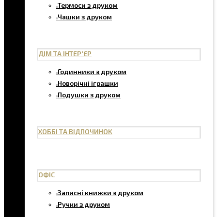
Термоси з друком
Чашки з друком
ДІМ ТА ІНТЕР'ЄР
Годинники з друком
Новорічні іграшки
Подушки з друком
ХОББІ ТА ВІДПОЧИНОК
ОФІС
Записні книжки з друком
Ручки з друком