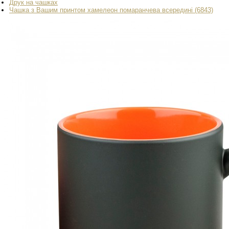
Друк на чашках
Чашка з Вашим принтом хамелеон помаранчева всередині (6843)