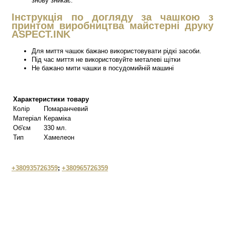
знову зникає.
Інструкція по догляду за чашкою з
принтом виробництва майстерні друку
ASPECT.INK
Для миття чашок бажано використовувати рідкі засоби.
Під час миття не використовуйте металеві щітки
Не бажано мити чашки в посудомийній машині
Характеристики товару
Колір
Помаранчевий
Матеріал
Кераміка
Об'єм
330 мл.
Тип
Хамелеон
+380935726359
;
+380965726359