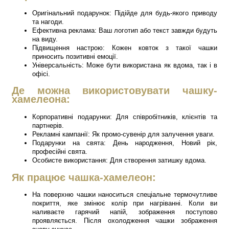
Оригінальний подарунок: Підійде для будь-якого приводу
та нагоди.
Ефективна реклама: Ваш логотип або текст завжди будуть
на виду.
Підвищення настрою: Кожен ковток з такої чашки
приносить позитивні емоції.
Універсальність: Може бути використана як вдома, так і в
офісі.
Де можна використовувати чашку-
хамелеона:
Корпоративні подарунки: Для співробітників, клієнтів та
партнерів.
Рекламні кампанії: Як промо-сувенір для залучення уваги.
Подарунки на свята: День народження, Новий рік,
професійні свята.
Особисте використання: Для створення затишку вдома.
Як працює чашка-хамелеон:
На поверхню чашки наноситься спеціальне термочутливе
покриття, яке змінює колір при нагріванні. Коли ви
наливаєте гарячий напій, зображення поступово
проявляється. Після охолодження чашки зображення