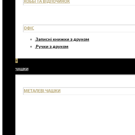
ХОББІ ТА ВІДПОЧИНОК
ОФІС
Записні книжки з друком
Ручки з друком
+
ЧАШКИ
МЕТАЛЕВІ ЧАШКИ