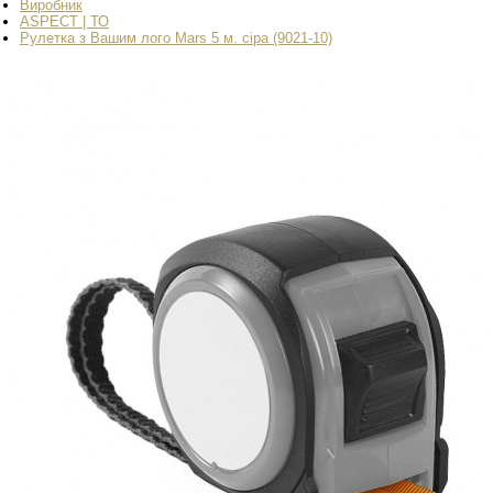
Виробник
ASPECT | ТО
Рулетка з Вашим лого Mars 5 м. сіра (9021-10)