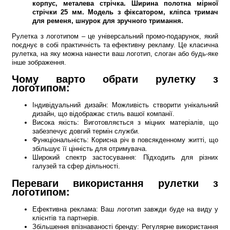
корпус, металева стрічка. Ширина полотна мірної
стрічки 25 мм. Модель з фіксатором, кліпса тримач
для ременя, шнурок для зручного тримання.
Рулетка з логотипом – це універсальний промо-подарунок, який
поєднує в собі практичність та ефективну рекламу. Це класична
рулетка, на яку можна нанести ваш логотип, слоган або будь-яке
інше зображення.
Чому варто обрати рулетку з
логотипом:
Індивідуальний дизайн: Можливість створити унікальний
дизайн, що відображає стиль вашої компанії.
Висока якість: Виготовляється з міцних матеріалів, що
забезпечує довгий термін служби.
Функціональність: Корисна річ в повсякденному житті, що
збільшує її цінність для отримувача.
Широкий спектр застосування: Підходить для різних
галузей та сфер діяльності.
Переваги використання рулетки з
логотипом:
Ефективна реклама: Ваш логотип завжди буде на виду у
клієнтів та партнерів.
Збільшення впізнаваності бренду: Регулярне використання