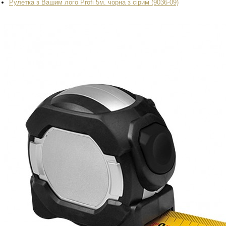
Рулетка з Вашим лого Profi 5м. чорна з сірим (9036-09)