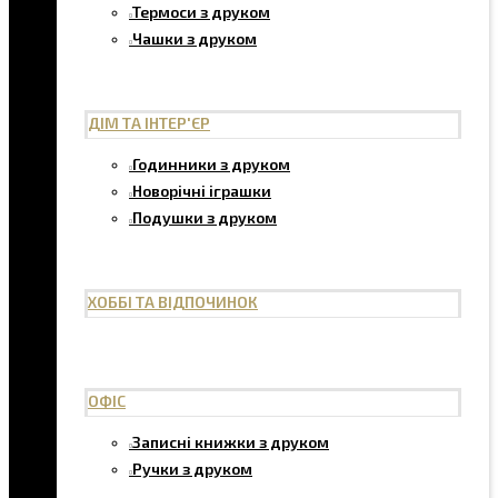
Термоси з друком
Чашки з друком
ДІМ ТА ІНТЕР'ЄР
Годинники з друком
Новорічні іграшки
Подушки з друком
ХОББІ ТА ВІДПОЧИНОК
ОФІС
Записні книжки з друком
Ручки з друком