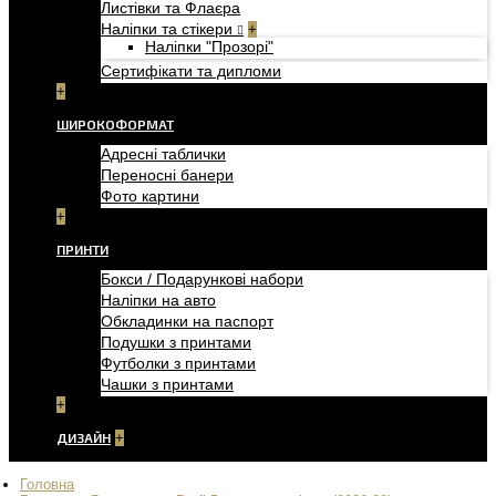
Листівки та Флаєра
Наліпки та стікери
+
Наліпки "Прозорі"
Сертифікати та дипломи
+
ШИРОКОФОРМАТ
Адресні таблички
Переносні банери
Фото картини
+
ПРИНТИ
Бокси / Подарункові набори
Наліпки на авто
Обкладинки на паспорт
Подушки з принтами
Футболки з принтами
Чашки з принтами
+
ДИЗАЙН
+
Головна