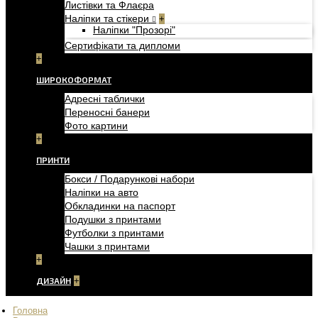
Листівки та Флаєра
Наліпки та стікери
+
Наліпки "Прозорі"
Сертифікати та дипломи
+
ШИРОКОФОРМАТ
Адресні таблички
Переносні банери
Фото картини
+
ПРИНТИ
Бокси / Подарункові набори
Наліпки на авто
Обкладинки на паспорт
Подушки з принтами
Футболки з принтами
Чашки з принтами
+
ДИЗАЙН
+
Головна