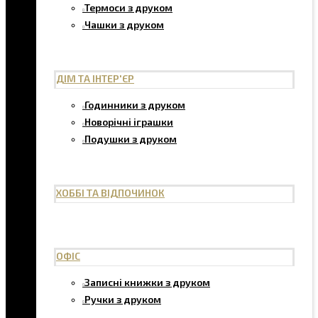
Термоси з друком
Чашки з друком
ДІМ ТА ІНТЕР'ЄР
Годинники з друком
Новорічні іграшки
Подушки з друком
ХОББІ ТА ВІДПОЧИНОК
ОФІС
Записні книжки з друком
Ручки з друком