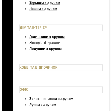
Термоси з друком
Чашки з друком
ДІМ ТА ІНТЕР'ЄР
Годинники з друком
Новорічні іграшки
Подушки з друком
ХОББІ ТА ВІДПОЧИНОК
ОФІС
Записні книжки з друком
Ручки з друком