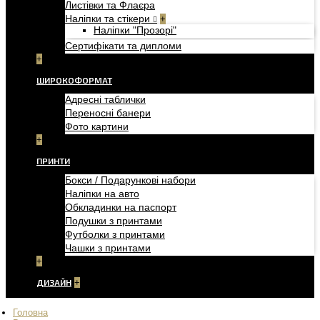
Листівки та Флаєра
Наліпки та стікери
+
Наліпки "Прозорі"
Сертифікати та дипломи
+
ШИРОКОФОРМАТ
Адресні таблички
Переносні банери
Фото картини
+
ПРИНТИ
Бокси / Подарункові набори
Наліпки на авто
Обкладинки на паспорт
Подушки з принтами
Футболки з принтами
Чашки з принтами
+
ДИЗАЙН
+
Головна