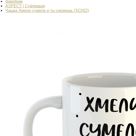
Виробник
ASPECT | Сублімація
Чашка Хмели сумели и ты сможешь (SCH22)