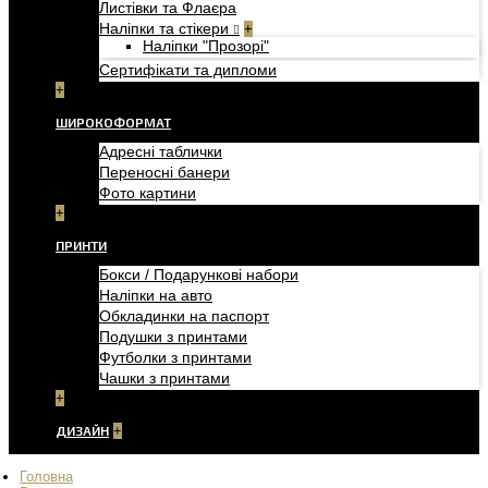
Листівки та Флаєра
Наліпки та стікери
+
Наліпки "Прозорі"
Сертифікати та дипломи
+
ШИРОКОФОРМАТ
Адресні таблички
Переносні банери
Фото картини
+
ПРИНТИ
Бокси / Подарункові набори
Наліпки на авто
Обкладинки на паспорт
Подушки з принтами
Футболки з принтами
Чашки з принтами
+
ДИЗАЙН
+
Головна