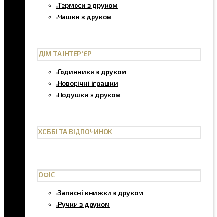
Термоси з друком
Чашки з друком
ДІМ ТА ІНТЕР'ЄР
Годинники з друком
Новорічні іграшки
Подушки з друком
ХОББІ ТА ВІДПОЧИНОК
ОФІС
Записні книжки з друком
Ручки з друком