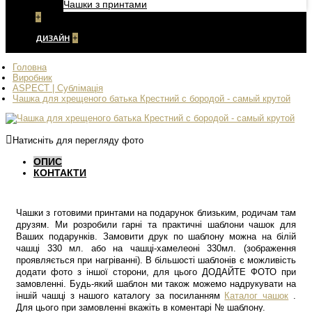
Чашки з принтами
+
ДИЗАЙН
+
Головна
Виробник
ASPECT | Сублімація
Чашка для хрещеного батька Крестний с бородой - самый крутой
Натисніть для перегляду фото
ОПИС
КОНТАКТИ
Чашки з готовими принтами на подарунок близьким, родичам там
друзям. Ми розробили гарні та практичні шаблони чашок для
Ваших подарунків. Замовити друк по шаблону можна на білій
чашці 330 мл. або на чашці-хамелеоні 330мл. (зображення
проявляється при нагріванні). В більшості шаблонів є можливість
додати фото з іншої сторони, для цього ДОДАЙТЕ ФОТО при
замовленні. Будь-який шаблон ми також можемо надрукувати на
іншій чашці з нашого каталогу за посиланням
Каталог чашок
.
Для цього при замовленні вкажіть в коментарі № шаблону.