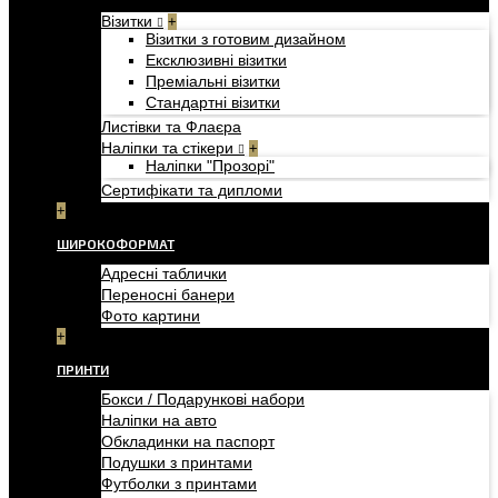
Візитки
+
Візитки з готовим дизайном
Ексклюзивні візитки
Преміальні візитки
Стандартні візитки
Листівки та Флаєра
Наліпки та стікери
+
Наліпки "Прозорі"
Сертифікати та дипломи
+
ШИРОКОФОРМАТ
Адресні таблички
Переносні банери
Фото картини
+
ПРИНТИ
Бокси / Подарункові набори
Наліпки на авто
Обкладинки на паспорт
Подушки з принтами
Футболки з принтами