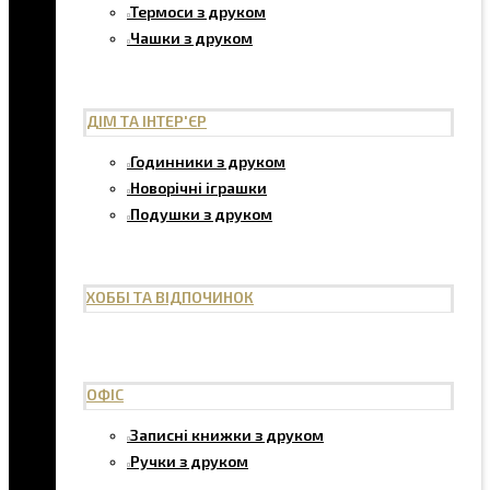
Термоси з друком
Чашки з друком
ДІМ ТА ІНТЕР'ЄР
Годинники з друком
Новорічні іграшки
Подушки з друком
ХОББІ ТА ВІДПОЧИНОК
ОФІС
Записні книжки з друком
Ручки з друком