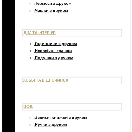
Термоси з друком
Чашки з друком
ДІМ ТА ІНТЕР'ЄР
Годинники з друком
Новорічні іграшки
Подушки з друком
ХОББІ ТА ВІДПОЧИНОК
ОФІС
Записні книжки з друком
Ручки з друком