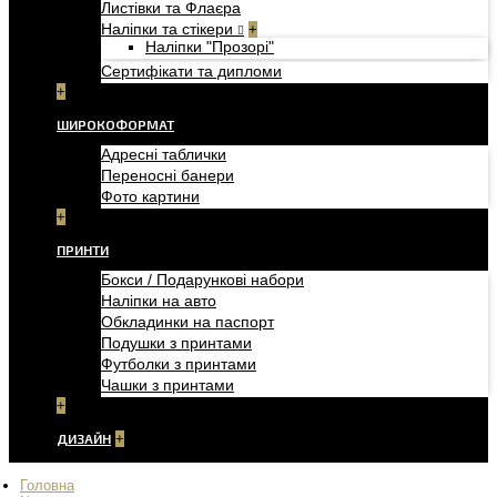
Листівки та Флаєра
Наліпки та стікери
+
Наліпки "Прозорі"
Сертифікати та дипломи
+
ШИРОКОФОРМАТ
Адресні таблички
Переносні банери
Фото картини
+
ПРИНТИ
Бокси / Подарункові набори
Наліпки на авто
Обкладинки на паспорт
Подушки з принтами
Футболки з принтами
Чашки з принтами
+
ДИЗАЙН
+
Головна