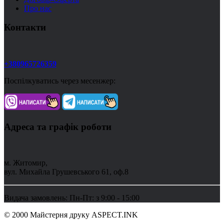
Про нас
Контакти
+380965726359
Поспілкуватись через месенжер:
Адреса та графік роботи
м. Житомир,
вул. Михайла Грушевського 61, оф.8
Видача замовлень: Пн-Пт: з 9:00 - 15:00
© 2000 Майстерня друку ASPECT.INK