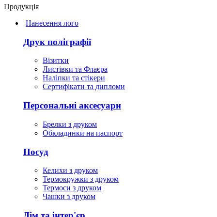
Продукція
Нанесення лого
Друк поліграфії
Візитки
Листівки та Флаєра
Наліпки та стікери
Сертифікати та дипломи
Персональні аксесуари
Брелки з друком
Обкладинки на паспорт
Посуд
Келихи з друком
Термокружки з друком
Термоси з друком
Чашки з друком
Дім та інтер'єр