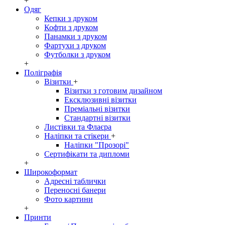
+
Одяг
Кепки з друком
Кофти з друком
Панамки з друком
Фартухи з друком
Футболки з друком
+
Поліграфія
Візитки
+
Візитки з готовим дизайном
Ексклюзивні візитки
Преміальні візитки
Стандартні візитки
Листівки та Флаєра
Наліпки та стікери
+
Наліпки "Прозорі"
Сертифікати та дипломи
+
Широкоформат
Адресні таблички
Переносні банери
Фото картини
+
Принти