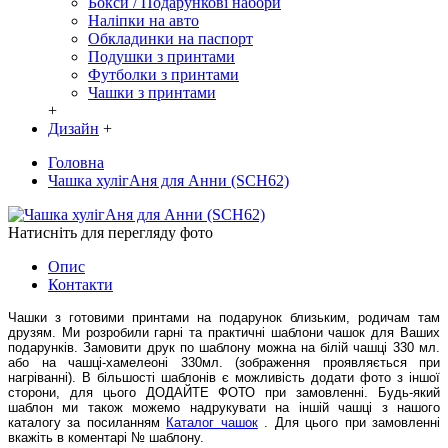
Бокси / Подарункові набори
Наліпки на авто
Обкладинки на паспорт
Подушки з принтами
Футболки з принтами
Чашки з принтами
+
Дизайн
+
Головна
Чашка хулігАня для Анни (SCH62)
Натисніть для перегляду фото
Опис
Контакти
Чашки з готовими принтами на подарунок близьким, родичам там
друзям. Ми розробили гарні та практичні шаблони чашок для Ваших
подарунків. Замовити друк по шаблону можна на білій чашці 330 мл.
або на чашці-хамелеоні 330мл. (зображення проявляється при
нагріванні). В більшості шаблонів є можливість додати фото з іншої
сторони, для цього ДОДАЙТЕ ФОТО при замовленні. Будь-який
шаблон ми також можемо надрукувати на іншій чашці з нашого
каталогу за посиланням
Каталог чашок
. Для цього при замовленні
вкажіть в коментарі № шаблону.