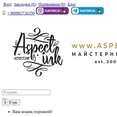
Вхід
Закладки (
0
)
Порівняння (
0
)
Блог
+380965726359
0 - 0 грн.
Ваш кошик порожній!