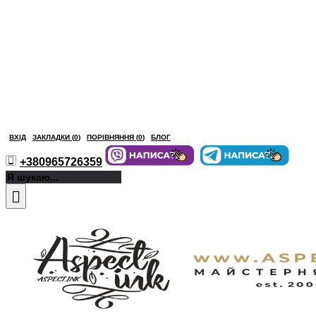
ВХІД
ЗАКЛАДКИ (
0
)
ПОРІВНЯННЯ (
0
)
БЛОГ
+380965726359