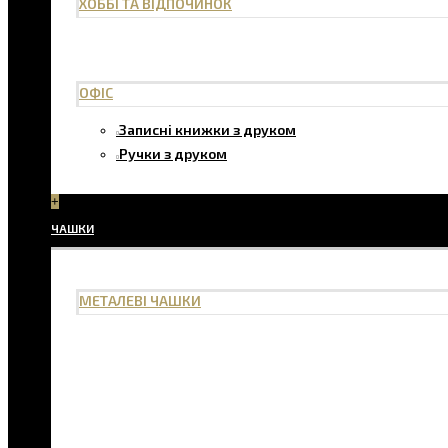
ХОББІ ТА ВІДПОЧИНОК
ОФІС
Записні книжки з друком
Ручки з друком
+
ЧАШКИ
МЕТАЛЕВІ ЧАШКИ