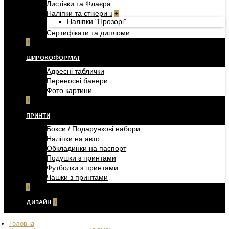
Листівки та Флаєра
Наліпки та стікери
+
Наліпки "Прозорі"
Сертифікати та дипломи
+
ШИРОКОФОРМАТ
Адресні таблички
Переносні банери
Фото картини
+
ПРИНТИ
Бокси / Подарункові набори
Наліпки на авто
Обкладинки на паспорт
Подушки з принтами
Футболки з принтами
Чашки з принтами
+
ДИЗАЙН
+
Головна