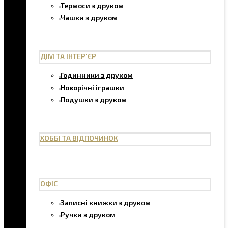
Термоси з друком
Чашки з друком
ДІМ ТА ІНТЕР'ЄР
Годинники з друком
Новорічні іграшки
Подушки з друком
ХОББІ ТА ВІДПОЧИНОК
ОФІС
Записні книжки з друком
Ручки з друком