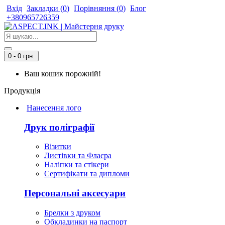
Вхід
Закладки (
0
)
Порівняння (
0
)
Блог
+380965726359
0 - 0 грн.
Ваш кошик порожній!
Продукція
Нанесення лого
Друк поліграфії
Візитки
Листівки та Флаєра
Наліпки та стікери
Сертифікати та дипломи
Персональні аксесуари
Брелки з друком
Обкладинки на паспорт