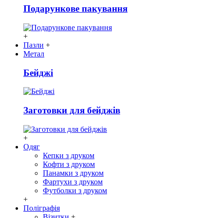
Подарункове пакування
+
Пазли
+
Метал
Бейджі
Заготовки для бейджів
+
Одяг
Кепки з друком
Кофти з друком
Панамки з друком
Фартухи з друком
Футболки з друком
+
Поліграфія
Візитки
+