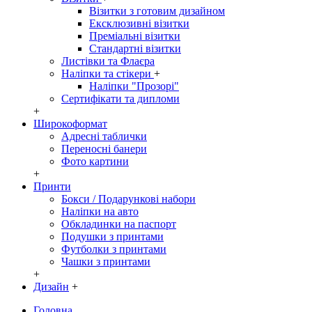
Візитки з готовим дизайном
Ексклюзивні візитки
Преміальні візитки
Стандартні візитки
Листівки та Флаєра
Наліпки та стікери
+
Наліпки "Прозорі"
Сертифікати та дипломи
+
Широкоформат
Адресні таблички
Переносні банери
Фото картини
+
Принти
Бокси / Подарункові набори
Наліпки на авто
Обкладинки на паспорт
Подушки з принтами
Футболки з принтами
Чашки з принтами
+
Дизайн
+
Головна