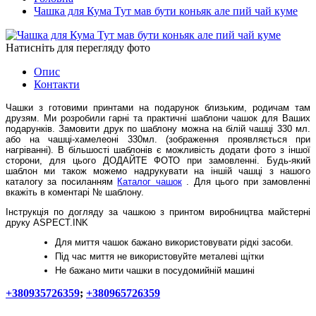
Чашка для Кума Тут мав бути коньяк але пий чай куме
Натисніть для перегляду фото
Опис
Контакти
Чашки з готовими принтами на подарунок близьким, родичам там
друзям. Ми розробили гарні та практичні шаблони чашок для Ваших
подарунків. Замовити друк по шаблону можна на білій чашці 330 мл.
або на чашці-хамелеоні 330мл. (зображення проявляється при
нагріванні). В більшості шаблонів є можливість додати фото з іншої
сторони, для цього ДОДАЙТЕ ФОТО при замовленні. Будь-який
шаблон ми також можемо надрукувати на іншій чашці з нашого
каталогу за посиланням
Каталог чашок
. Для цього при замовленні
вкажіть в коментарі № шаблону.
Інструкція по догляду за чашкою з принтом виробництва майстерні
друку ASPECT.INK
Для миття чашок бажано використовувати рідкі засоби.
Під час миття не використовуйте металеві щітки
Не бажано мити чашки в посудомийній машині
+380935726359
;
+380965726359