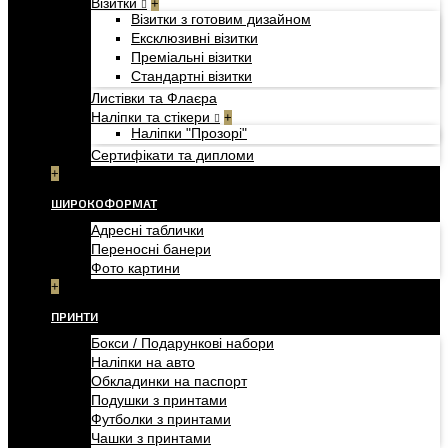
Візитки
+
Візитки з готовим дизайном
Ексклюзивні візитки
Преміальні візитки
Стандартні візитки
Листівки та Флаєра
Наліпки та стікери
+
Наліпки "Прозорі"
Сертифікати та дипломи
+
ШИРОКОФОРМАТ
Адресні таблички
Переносні банери
Фото картини
+
ПРИНТИ
Бокси / Подарункові набори
Наліпки на авто
Обкладинки на паспорт
Подушки з принтами
Футболки з принтами
Чашки з принтами