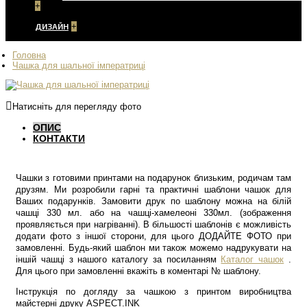
+
ДИЗАЙН
+
Головна
Чашка для шальної імператриці
Натисніть для перегляду фото
ОПИС
КОНТАКТИ
Чашки з готовими принтами на подарунок близьким, родичам там
друзям. Ми розробили гарні та практичні шаблони чашок для
Ваших подарунків. Замовити друк по шаблону можна на білій
чашці 330 мл. або на чашці-хамелеоні 330мл. (зображення
проявляється при нагріванні). В більшості шаблонів є можливість
додати фото з іншої сторони, для цього ДОДАЙТЕ ФОТО при
замовленні. Будь-який шаблон ми також можемо надрукувати на
іншій чашці з нашого каталогу за посиланням
Каталог чашок
.
Для цього при замовленні вкажіть в коментарі № шаблону.
Інструкція по догляду за чашкою з принтом виробництва
майстерні друку ASPECT.INK