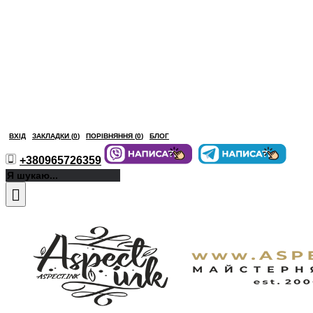
ВХІД
ЗАКЛАДКИ (
0
)
ПОРІВНЯННЯ (
0
)
БЛОГ
+380965726359