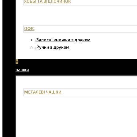
ХОББІ ТА ВІДПОЧИНОК
ОФІС
Записні книжки з друком
Ручки з друком
+
ЧАШКИ
МЕТАЛЕВІ ЧАШКИ