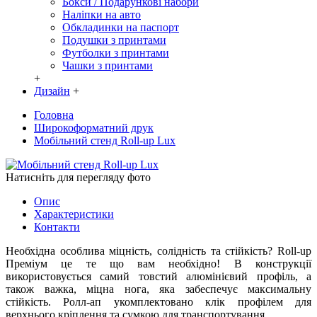
Бокси / Подарункові набори
Наліпки на авто
Обкладинки на паспорт
Подушки з принтами
Футболки з принтами
Чашки з принтами
+
Дизайн
+
Головна
Широкоформатний друк
Мобільний стенд Roll-up Lux
Натисніть для перегляду фото
Опис
Характеристики
Контакти
Необхідна особлива міцність, солідність та стійкість? Roll-up
Преміум це те що вам необхідно! В конструкції
використовується самий товстий алюмінієвий профіль, а
також важка, міцна нога, яка забеспечує максимальну
стійкість. Ролл-ап укомплектовано клік профілем для
верхнього кріплення та сумкою для транспортування.