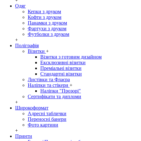
+
Одяг
Кепки з друком
Кофти з друком
Панамки з друком
Фартухи з друком
Футболки з друком
+
Поліграфія
Візитки
+
Візитки з готовим дизайном
Ексклюзивні візитки
Преміальні візитки
Стандартні візитки
Листівки та Флаєра
Наліпки та стікери
+
Наліпки "Прозорі"
Сертифікати та дипломи
+
Широкоформат
Адресні таблички
Переносні банери
Фото картини
+
Принти