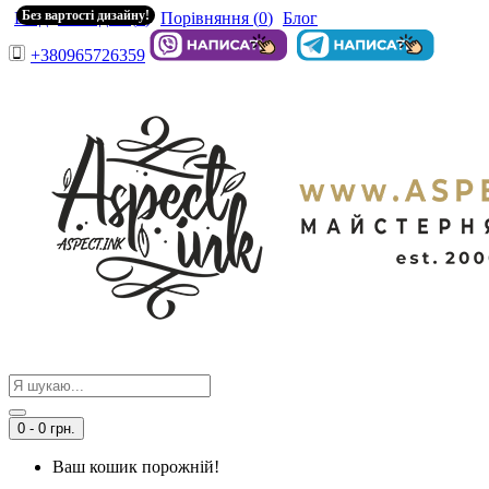
Без вартості дизайну!
Вхід
Закладки (
0
)
Порівняння (
0
)
Блог
+380965726359
0 - 0 грн.
Ваш кошик порожній!