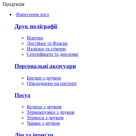
Продукція
Нанесення лого
Друк поліграфії
Візитки
Листівки та Флаєра
Наліпки та стікери
Сертифікати та дипломи
Персональні аксесуари
Брелки з друком
Обкладинки на паспорт
Посуд
Келихи з друком
Термокружки з друком
Термоси з друком
Чашки з друком
Дім та інтер'єр