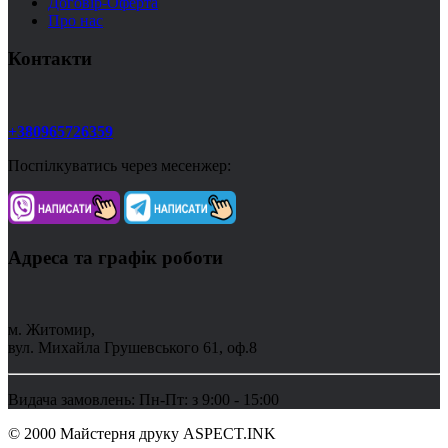
Договір-Оферта
Про нас
Контакти
+380965726359
Поспілкуватись через месенжер:
Адреса та графік роботи
м. Житомир,
вул. Михайла Грушевського 61, оф.8
Видача замовлень: Пн-Пт: з 9:00 - 15:00
© 2000 Майстерня друку ASPECT.INK