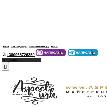
ВХІД
ЗАКЛАДКИ (
0
)
ПОРІВНЯННЯ (
0
)
БЛОГ
+380965726359