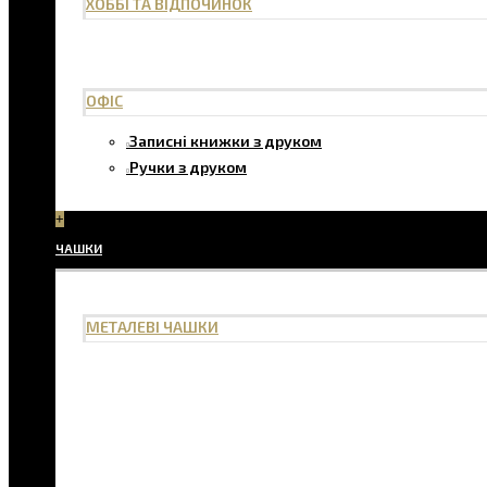
ХОББІ ТА ВІДПОЧИНОК
ОФІС
Записні книжки з друком
Ручки з друком
+
ЧАШКИ
МЕТАЛЕВІ ЧАШКИ