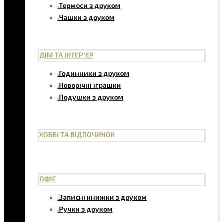
Термоси з друком
Чашки з друком
ДІМ ТА ІНТЕР'ЄР
Годинники з друком
Новорічні іграшки
Подушки з друком
ХОББІ ТА ВІДПОЧИНОК
ОФІС
Записні книжки з друком
Ручки з друком