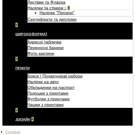
Листівки та Флаєра
Наліпки та стікери
+
Наліпки "Прозорі"
Сертифікати та дипломи
+
ШИРОКОФОРМАТ
Адресні таблички
Переносні банери
Фото картини
+
ПРИНТИ
Бокси / Подарункові набори
Наліпки на авто
Обкладинки на паспорт
Подушки з принтами
Футболки з принтами
Чашки з принтами
+
ДИЗАЙН
+
Головна