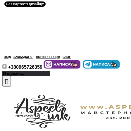
Без вартості дизайну!
ВХІД
ЗАКЛАДКИ (
0
)
ПОРІВНЯННЯ (
0
)
БЛОГ
+380965726359