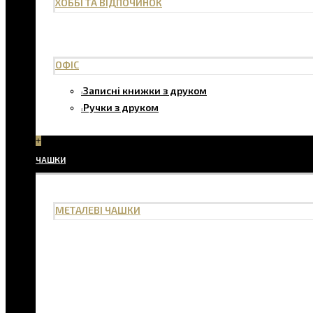
ХОББІ ТА ВІДПОЧИНОК
ОФІС
Записні книжки з друком
Ручки з друком
+
ЧАШКИ
МЕТАЛЕВІ ЧАШКИ