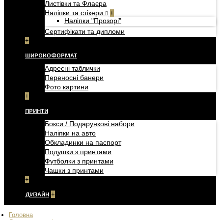
Листівки та Флаєра
Наліпки та стікери
+
Наліпки "Прозорі"
Сертифікати та дипломи
+
ШИРОКОФОРМАТ
Адресні таблички
Переносні банери
Фото картини
+
ПРИНТИ
Бокси / Подарункові набори
Наліпки на авто
Обкладинки на паспорт
Подушки з принтами
Футболки з принтами
Чашки з принтами
+
ДИЗАЙН
+
Головна