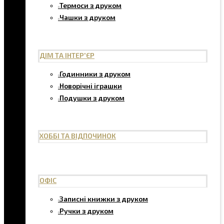
Термоси з друком
Чашки з друком
ДІМ ТА ІНТЕР'ЄР
Годинники з друком
Новорічні іграшки
Подушки з друком
ХОББІ ТА ВІДПОЧИНОК
ОФІС
Записні книжки з друком
Ручки з друком