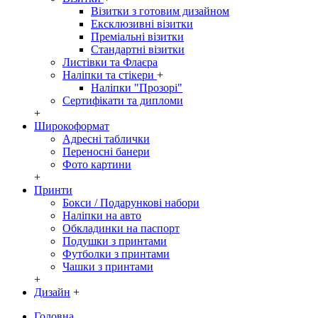
Візитки з готовим дизайном
Ексклюзивні візитки
Преміальні візитки
Стандартні візитки
Листівки та Флаєра
Наліпки та стікери
+
Наліпки "Прозорі"
Сертифікати та дипломи
+
Широкоформат
Адресні таблички
Переносні банери
Фото картини
+
Принти
Бокси / Подарункові набори
Наліпки на авто
Обкладинки на паспорт
Подушки з принтами
Футболки з принтами
Чашки з принтами
+
Дизайн
+
Головна