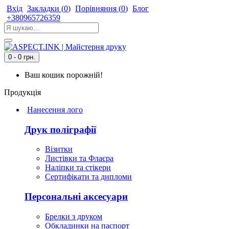
Вхід
Закладки (
0
)
Порівняння (
0
)
Блог
+380965726359
0 - 0 грн.
Ваш кошик порожній!
Продукція
Нанесення лого
Друк поліграфії
Візитки
Листівки та Флаєра
Наліпки та стікери
Сертифікати та дипломи
Персональні аксесуари
Брелки з друком
Обкладинки на паспорт