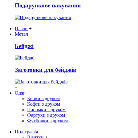
Подарункове пакування
+
Пазли
+
Метал
Бейджі
Заготовки для бейджів
+
Одяг
Кепки з друком
Кофти з друком
Панамки з друком
Фартухи з друком
Футболки з друком
+
Поліграфія
Візитки
+