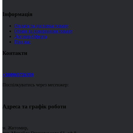
Інформація
Оплата та доставка товару
Обмін та повернення товару
Договір-Оферта
Про нас
Контакти
+380965726359
Поспілкуватись через месенжер:
Адреса та графік роботи
м. Житомир,