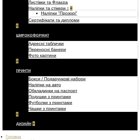
Листівки та Флаєра
Наліпки та стікери
+
Наліпки "Прозорі"
Сертифікати та дипломи
+
ШИРОКОФОРМАТ
Адресні таблички
Переносні банери
Фото картини
+
ПРИНТИ
Бокси / Подарункові набори
Наліпки на авто
Обкладинки на паспорт
Подушки з принтами
Футболки з принтами
Чашки з принтами
+
ДИЗАЙН
+
Головна