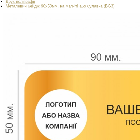
Друк поліграфії
Металевий бейдж 90x50мм. на магніті або булавка (BG3)