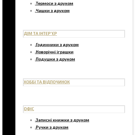
Термоси з друком
Чашки з друком
ДІМ ТА ІНТЕР'ЄР
Годинники з друком
Новорічні іграшки
Подушки з друком
ХОББІ ТА ВІДПОЧИНОК
ОФІС
Записні книжки з друком
Ручки з друком