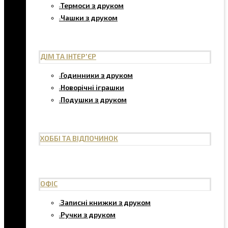
Термоси з друком
Чашки з друком
ДІМ ТА ІНТЕР'ЄР
Годинники з друком
Новорічні іграшки
Подушки з друком
ХОББІ ТА ВІДПОЧИНОК
ОФІС
Записні книжки з друком
Ручки з друком