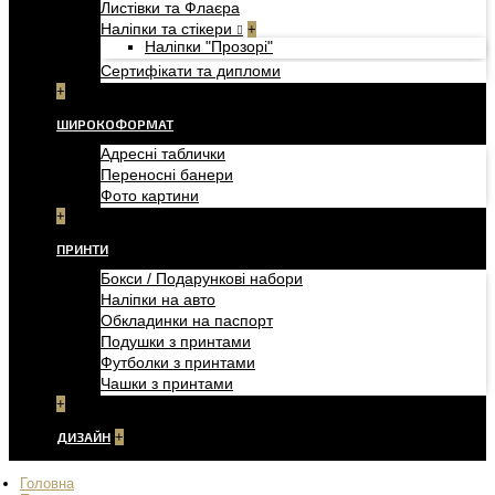
Листівки та Флаєра
Наліпки та стікери
+
Наліпки "Прозорі"
Сертифікати та дипломи
+
ШИРОКОФОРМАТ
Адресні таблички
Переносні банери
Фото картини
+
ПРИНТИ
Бокси / Подарункові набори
Наліпки на авто
Обкладинки на паспорт
Подушки з принтами
Футболки з принтами
Чашки з принтами
+
ДИЗАЙН
+
Головна