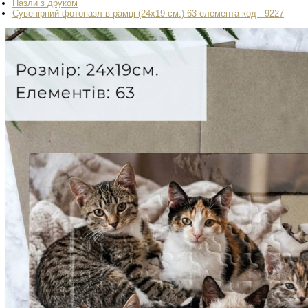
Пазли з друком
Сувенірний фотопазл в рамці (24х19 см.) 63 елемента код - 9227