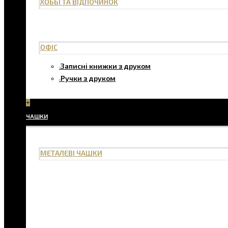
ХОББІ ТА ВІДПОЧИНОК
ОФІС
Записні книжки з друком
Ручки з друком
+
ЧАШКИ
МЕТАЛЕВІ ЧАШКИ