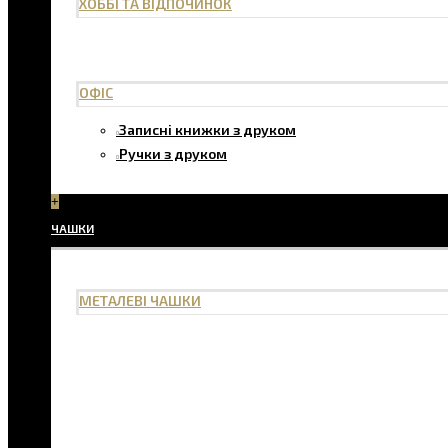
ХОББІ ТА ВІДПОЧИНОК
ОФІС
Записні книжки з друком
Ручки з друком
+
ЧАШКИ
МЕТАЛЕВІ ЧАШКИ