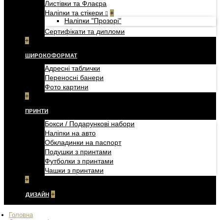
Листівки та Флаєра
Наліпки та стікери
+
Наліпки "Прозорі"
Сертифікати та дипломи
+
ШИРОКОФОРМАТ
Адресні таблички
Переносні банери
Фото картини
+
ПРИНТИ
Бокси / Подарункові набори
Наліпки на авто
Обкладинки на паспорт
Подушки з принтами
Футболки з принтами
Чашки з принтами
+
ДИЗАЙН
+
Головна