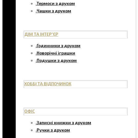
Термоси з друком
Чашки з друком
ДІМ ТА ІНТЕР'ЄР
Годинники з друком
Новорічні іграшки
Подушки з друком
ХОББІ ТА ВІДПОЧИНОК
ОФІС
Записні книжки з друком
Ручки з друком