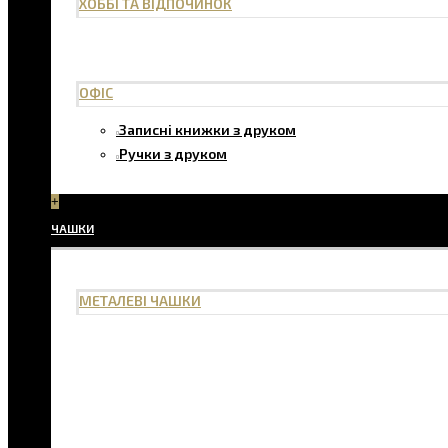
ХОББІ ТА ВІДПОЧИНОК
ОФІС
Записні книжки з друком
Ручки з друком
+
ЧАШКИ
МЕТАЛЕВІ ЧАШКИ