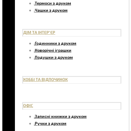
Термоси з друком
Чашки з друком
ДІМ ТА ІНТЕР'ЄР
Годинники з друком
Новорічні іграшки
Подушки з друком
ХОББІ ТА ВІДПОЧИНОК
ОФІС
Записні книжки з друком
Ручки з друком