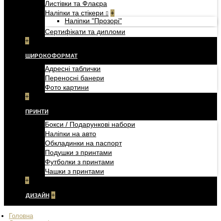
Листівки та Флаєра
Наліпки та стікери
+
Наліпки "Прозорі"
Сертифікати та дипломи
+
ШИРОКОФОРМАТ
Адресні таблички
Переносні банери
Фото картини
+
ПРИНТИ
Бокси / Подарункові набори
Наліпки на авто
Обкладинки на паспорт
Подушки з принтами
Футболки з принтами
Чашки з принтами
+
ДИЗАЙН
+
Головна