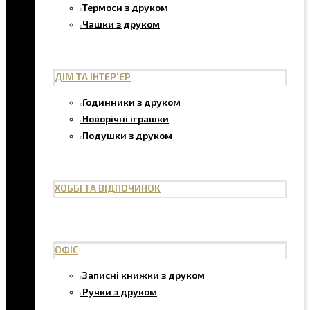
Термоси з друком
Чашки з друком
ДІМ ТА ІНТЕР'ЄР
Годинники з друком
Новорічні іграшки
Подушки з друком
ХОББІ ТА ВІДПОЧИНОК
ОФІС
Записні книжки з друком
Ручки з друком