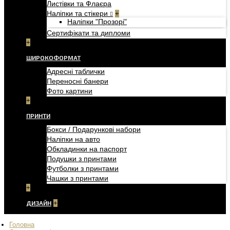
Листівки та Флаєра
Наліпки та стікери
+
Наліпки "Прозорі"
Сертифікати та дипломи
+
ШИРОКОФОРМАТ
Адресні таблички
Переносні банери
Фото картини
+
ПРИНТИ
Бокси / Подарункові набори
Наліпки на авто
Обкладинки на паспорт
Подушки з принтами
Футболки з принтами
Чашки з принтами
+
ДИЗАЙН
+
Головна