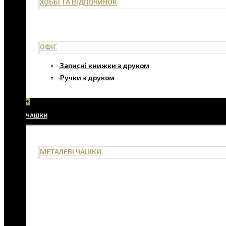
ХОББІ ТА ВІДПОЧИНОК
ОФІС
Записні книжки з друком
Ручки з друком
+
ЧАШКИ
МЕТАЛЕВІ ЧАШКИ